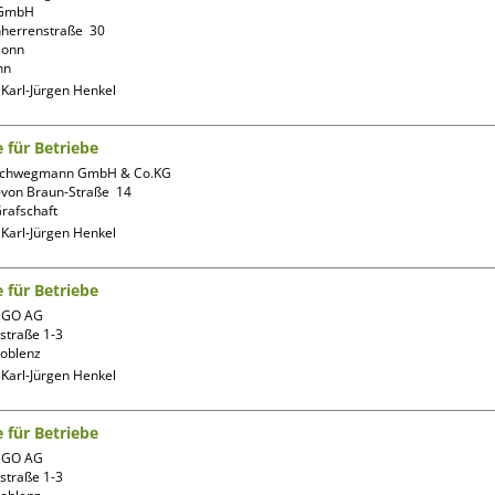
GmbH

herrenstraße  30

onn

nn
:
Karl-Jürgen Henkel
e für Betriebe
Schwegmann GmbH & Co.KG

von Braun-Straße  14

:
Karl-Jürgen Henkel
e für Betriebe
aGO AG

straße 1-3

:
Karl-Jürgen Henkel
e für Betriebe
aGO AG

straße 1-3
