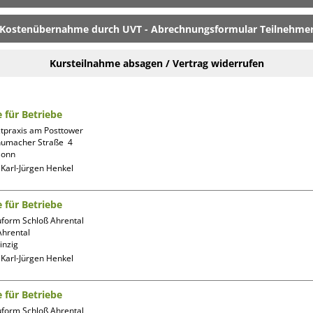
Kostenübernahme durch UVT - Abrechnungsformular Teilnehme
Kursteilnahme absagen / Vertrag widerrufen
e für Betriebe
tpraxis am Posttower

humacher Straße  4

:
Karl-Jürgen Henkel
e für Betriebe
form Schloß Ahrental

hrental

:
Karl-Jürgen Henkel
e für Betriebe
form Schloß Ahrental
