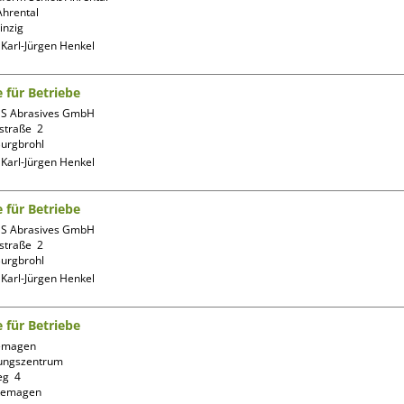
hrental

:
Karl-Jürgen Henkel
e für Betriebe
S Abrasives GmbH

straße  2

:
Karl-Jürgen Henkel
e für Betriebe
S Abrasives GmbH

straße  2

:
Karl-Jürgen Henkel
e für Betriebe
emagen 
ungszentrum

g  4
