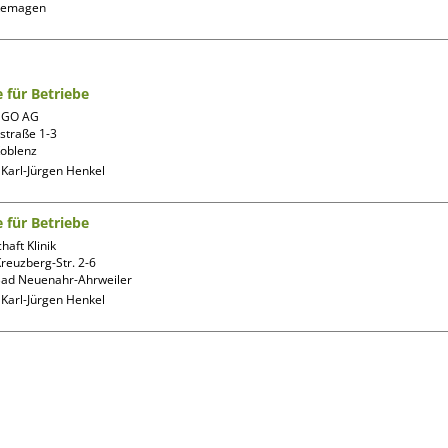
e für Betriebe
aGO AG

straße 1-3

:
Karl-Jürgen Henkel
e für Betriebe
aft Klinik

reuzberg-Str. 2-6

:
Karl-Jürgen Henkel