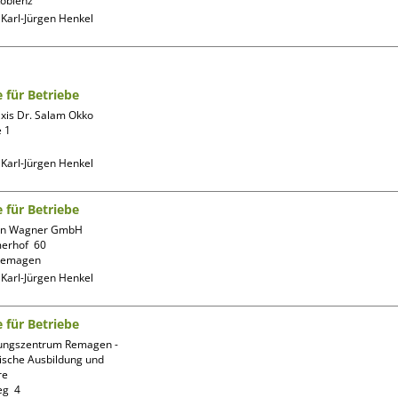
:
Karl-Jürgen Henkel
e für Betriebe
xis Dr. Salam Okko

 1

:
Karl-Jürgen Henkel
e für Betriebe
on Wagner GmbH

rhof  60

:
Karl-Jürgen Henkel
e für Betriebe
ungszentrum Remagen -
ische Ausbildung und 
e

g  4
