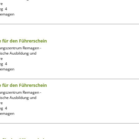
e

g  4

fe für den Führerschein
ungszentrum Remagen -
ische Ausbildung und 
e

g  4

fe für den Führerschein
ungszentrum Remagen -
ische Ausbildung und 
e

g  4
