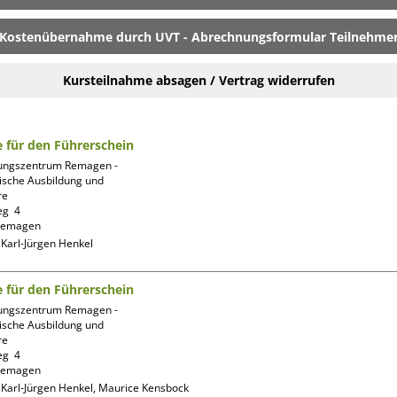
Kostenübernahme durch UVT - Abrechnungsformular Teilnehme
Kursteilnahme absagen / Vertrag widerrufen
fe für den Führerschein
ungszentrum Remagen -
ische Ausbildung und 
e

g  4

:
Karl-Jürgen Henkel
fe für den Führerschein
ungszentrum Remagen -
ische Ausbildung und 
e

g  4

:
Karl-Jürgen Henkel, Maurice Kensbock