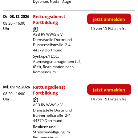
Dyspnoe, Notfall Auge
Di. 08.12.2026
Rettungsdienst
jetzt anmelden
Fortbildung
08:30 - 16:00
Uhr
15 von 15 Plätzen frei
ASB RV WW/S e.V. 
Dienststelle Dortmund

Bünnerhelfstraße  2-4

Synkope/TLOC, 
Atemwegsmanagement (LT, 
iGel), Reanimation nach 
Kompendium
Mi. 09.12.2026
Rettungsdienst
jetzt anmelden
Fortbildung
08:30 - 16:00
Uhr
14 von 15 Plätzen frei
ASB RV WW/S e.V. 
Dienststelle Dortmund

Bünnerhelfstraße  2-4

Resilienz und 
Stressbewältigung im 
Rettungsdienst