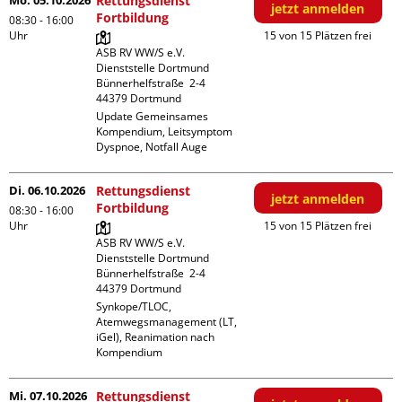
Mo. 05.10.2026
Rettungsdienst
jetzt anmelden
Fortbildung
08:30 - 16:00
Uhr
15 von 15 Plätzen frei
ASB RV WW/S e.V. 
Dienststelle Dortmund

Bünnerhelfstraße  2-4

Update Gemeinsames 
Kompendium, Leitsymptom 
Dyspnoe, Notfall Auge
Di. 06.10.2026
Rettungsdienst
jetzt anmelden
Fortbildung
08:30 - 16:00
Uhr
15 von 15 Plätzen frei
ASB RV WW/S e.V. 
Dienststelle Dortmund

Bünnerhelfstraße  2-4

Synkope/TLOC, 
Atemwegsmanagement (LT, 
iGel), Reanimation nach 
Kompendium
Mi. 07.10.2026
Rettungsdienst