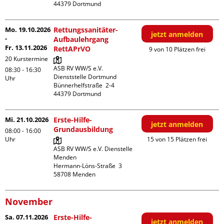
Mo. 19.10.2026
Rettungssanitäter-
jetzt anmelden
-
Aufbaulehrgang
Fr. 13.11.2026
RettAPrVO
9 von 10 Plätzen frei
20 Kurstermine
ASB RV WW/S e.V. 
08:30 - 16:30
Dienststelle Dortmund

Uhr
Bünnerhelfstraße  2-4

Mi. 21.10.2026
Erste-Hilfe-
jetzt anmelden
Grundausbildung
08:00 - 16:00
Uhr
15 von 15 Plätzen frei
ASB RV WW/S e.V. Dienstelle 
Menden

Hermann-Löns-Straße  3

November
Sa. 07.11.2026
Erste-Hilfe-
jetzt anmelden