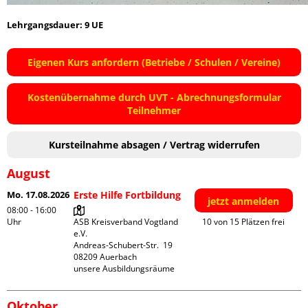
Lehrgangsdauer: 9 UE
Eigenen Kurs anfordern (Betriebe / Schulen / Vereine)
Kostenübernahme durch UVT - Abrechnungsformular
Teilnehmer
Kursteilnahme absagen / Vertrag widerrufen
August
Mo. 17.08.2026
Erste Hilfe Fortbildung
jetzt anmelden
08:00 - 16:00
Uhr
ASB Kreisverband Vogtland 
10 von 15 Plätzen frei
e.V.

Andreas-Schubert-Str.  19

08209 Auerbach

unsere Ausbildungsräume
Oktober