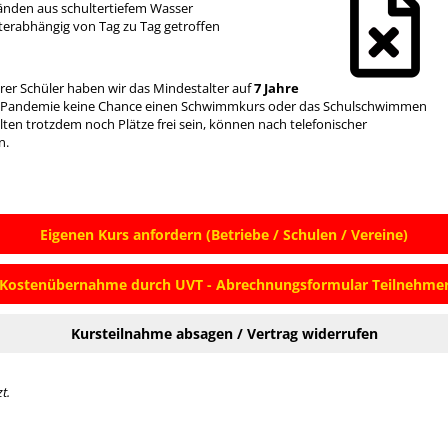
änden aus schultertiefem Wasser
erabhängig von Tag zu Tag getroffen
rer Schüler haben wir das Mindestalter auf
7 Jahre
er Pandemie keine Chance einen Schwimmkurs oder das Schulschwimmen
ten trotzdem noch Plätze frei sein, können nach telefonischer
n.
Eigenen Kurs anfordern (Betriebe / Schulen / Vereine)
Kostenübernahme durch UVT - Abrechnungsformular Teilnehme
Kursteilnahme absagen / Vertrag widerrufen
t.