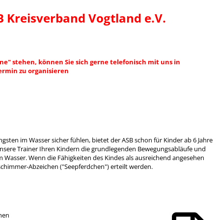
 Kreisverband Vogtland e.V.
ne" stehen, können Sie sich gerne telefonisch mit uns in
ermin zu organisieren
üngsten im Wasser sicher fühlen, bietet der ASB schon für Kinder ab 6 Jahre
unsere Trainer Ihren Kindern die grundlegenden Bewegungsabläufe und
Wasser. Wenn die Fähigkeiten des Kindes als ausreichend angesehen
schimmer-Abzeichen ("Seepferdchen") erteilt werden.
men