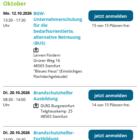
Oktober
Mo. 12.10.2026
BGW-
jetzt anmelden
Unternehmerschulung
13:30 - 17:30
für die
Uhr
15 von 15 Plätzen frei
bedarfsorientierte,
alternative Betreuung
(BUS)
Lernen Fördern

Grüner Weg 16

48565 Steinfurt

"Blaues Haus" (Einstöckiges 
Flachdachgebäude)
Di. 20.10.2026
Brandschutzhelfer
jetzt anmelden
Ausbildung
08:30 - 14:00
Uhr
14 von 15 Plätzen frei
DLRG Burgsteinfurt

Telghauskamp  25

Di. 20.10.2026
Brandschutzhelfer-
jetzt anmelden
Fortbildung
14:00 - 16:30