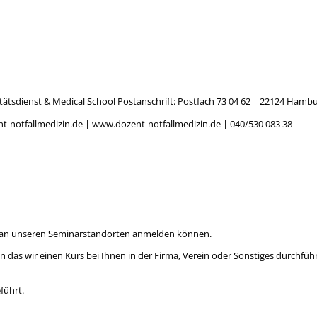
itätsdienst & Medical School Postanschrift: Postfach 73 04 62 | 221
t-notfallmedizin.de | www.dozent-notfallmedizin.de | 040/530 083 38
ich an unseren Seminarstandorten anmelden können.
en das wir einen Kurs bei Ihnen in der Firma, Verein oder Sonstiges durchfüh
führt.