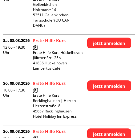
Geilenkirchen 

Holzmarkt 14

52511 Geilenkirchen

Tanzschule YOU CAN 
DANCE
Sa. 08.08.2026
Erste Hilfe Kurs
jetzt anmelden
12:00 - 19:30
Uhr
Erste Hilfe Kurs Hückelhoven

Jülicher Str.  25b

41836 Hückelhoven

Lambertus Café
So. 09.08.2026
Erste Hilfe Kurs
jetzt anmelden
10:00 - 17:30
Uhr
Erste Hilfe Kurs 
Recklinghausen | Herten

Herrenstraße  8

45657 Recklinghausen

Hotel Holiday Inn Express
So. 09.08.2026
Erste Hilfe Kurs
jetzt anmelden