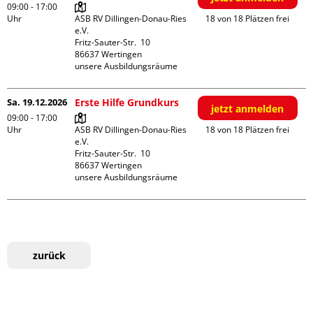
09:00 - 17:00
Uhr
ASB RV Dillingen-Donau-Ries 
18 von 18 Plätzen frei
e.V.

Fritz-Sauter-Str.  10

86637 Wertingen

unsere Ausbildungsräume
Sa. 19.12.2026
Erste Hilfe Grundkurs
jetzt anmelden
09:00 - 17:00
Uhr
ASB RV Dillingen-Donau-Ries 
18 von 18 Plätzen frei
e.V.

Fritz-Sauter-Str.  10

86637 Wertingen

unsere Ausbildungsräume
zurück