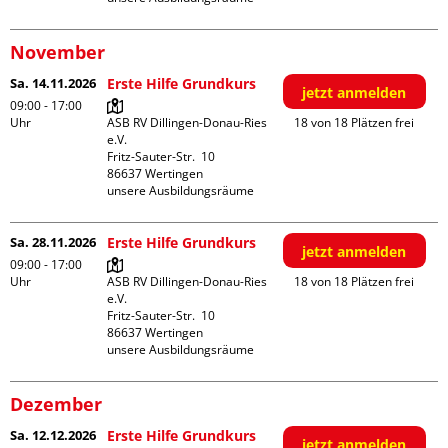
November
Sa. 14.11.2026
Erste Hilfe Grundkurs
jetzt anmelden
09:00 - 17:00
Uhr
ASB RV Dillingen-Donau-Ries 
18 von 18 Plätzen frei
e.V.

Fritz-Sauter-Str.  10

86637 Wertingen

unsere Ausbildungsräume
Sa. 28.11.2026
Erste Hilfe Grundkurs
jetzt anmelden
09:00 - 17:00
Uhr
ASB RV Dillingen-Donau-Ries 
18 von 18 Plätzen frei
e.V.

Fritz-Sauter-Str.  10

86637 Wertingen

unsere Ausbildungsräume
Dezember
Sa. 12.12.2026
Erste Hilfe Grundkurs
jetzt anmelden