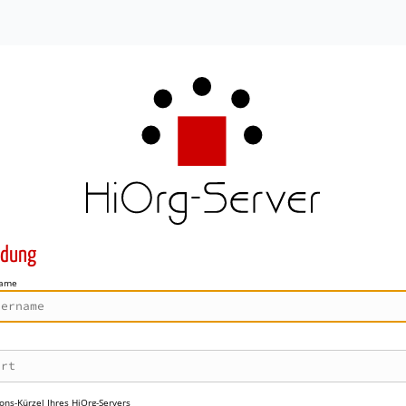
dung
name
ons-Kürzel Ihres HiOrg-Servers