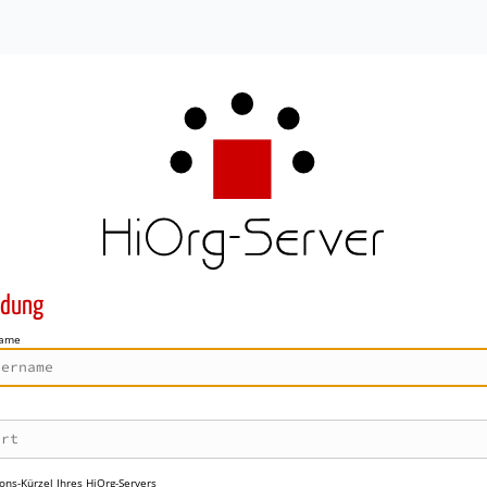
dung
name
ons-Kürzel Ihres HiOrg-Servers