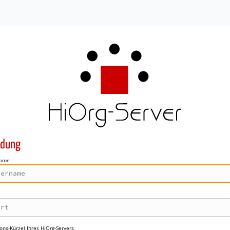
dung
name
ons-Kürzel Ihres HiOrg-Servers