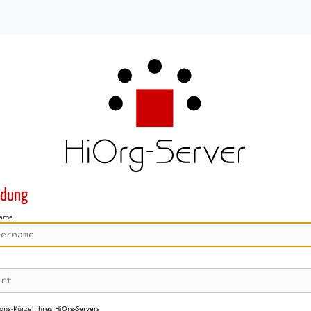
dung
name
ons-Kürzel Ihres HiOrg-Servers